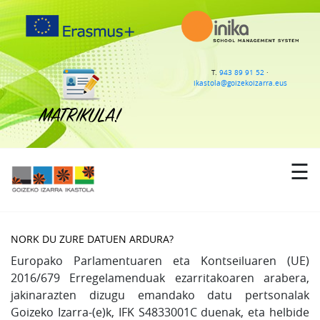
IKASTOLA
T.
943 89 91 52
·
ikastola@goizekoizarra.eus
HEZKUNTZA ESKAINTZA
MATRIKULA!
ZERBITZUAK
BERRIAK
☰
AGENDA
KONTAKTUA
NORK DU ZURE DATUEN ARDURA?
Europako Parlamentuaren eta Kontseiluaren (UE)
2016/679 Erregelamenduak ezarritakoaren arabera,
jakinarazten dizugu emandako datu pertsonalak
Goizeko Izarra-(e)k, IFK S4833001C duenak, eta helbide