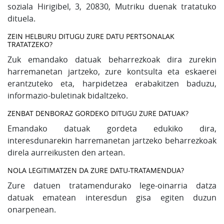
soziala Hirigibel, 3, 20830, Mutriku duenak tratatuko
dituela.
ZEIN HELBURU DITUGU ZURE DATU PERTSONALAK
TRATATZEKO?
Zuk emandako datuak beharrezkoak dira zurekin
harremanetan jartzeko, zure kontsulta eta eskaerei
erantzuteko eta, harpidetzea erabakitzen baduzu,
informazio-buletinak bidaltzeko.
ZENBAT DENBORAZ GORDEKO DITUGU ZURE DATUAK?
Emandako datuak gordeta edukiko dira,
interesdunarekin harremanetan jartzeko beharrezkoak
direla aurreikusten den artean.
NOLA LEGITIMATZEN DA ZURE DATU-TRATAMENDUA?
Zure datuen tratamendurako lege-oinarria datza
datuak ematean interesdun gisa egiten duzun
onarpenean.