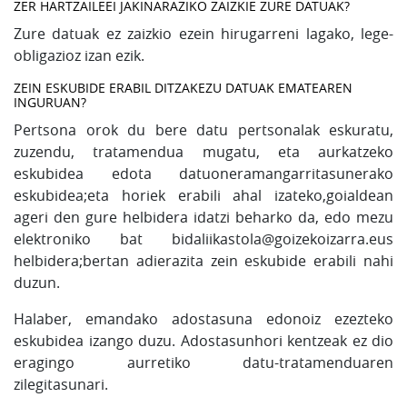
ZER HARTZAILEEI JAKINARAZIKO ZAIZKIE ZURE DATUAK?
Zure datuak ez zaizkio ezein hirugarreni lagako, lege-
obligazioz izan ezik.
ZEIN ESKUBIDE ERABIL DITZAKEZU DATUAK EMATEAREN
INGURUAN?
Pertsona orok du bere datu pertsonalak eskuratu,
zuzendu, tratamendua mugatu, eta aurkatzeko
eskubidea edota datuoneramangarritasunerako
eskubidea;eta horiek erabili ahal izateko,goialdean
ageri den gure helbidera idatzi beharko da, edo mezu
elektroniko bat bidali
ikastola@goizekoizarra.eus
helbidera;bertan adierazita zein eskubide erabili nahi
duzun.
Halaber, emandako adostasuna edonoiz ezezteko
eskubidea izango duzu. Adostasunhori kentzeak ez dio
eragingo aurretiko datu-tratamenduaren
zilegitasunari.