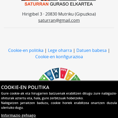
Hirigibel 3 · 20830 Mutriku (Gipuzkoa)
saturran@gmail.com
Cookie-en politika
|
Lege oharra
|
Datuen babesa
|
Cookie-en konfigurazioa
COOKIE-EN POLITIKA
Gure cookie-ak eta hirugarren batzuenak erabiltzen ditugu zure nabigazio-
ohiturak aztertu eta, hala, gure zerbitzuak hobetzeko.
Nabigatzen jarraitzen baduzu, cookie horiek erabiltzea onartzen duzula
ulertuko dugu.
Informazio gehiago