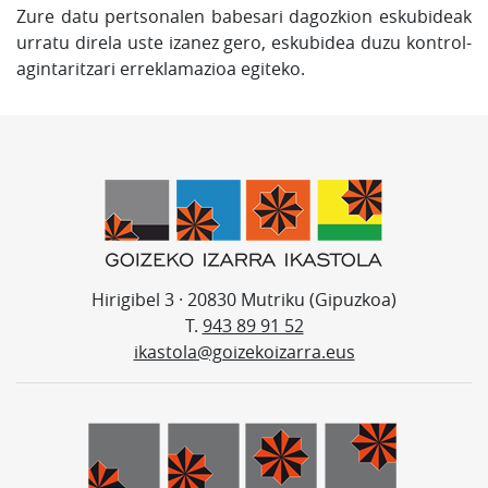
Zure datu pertsonalen babesari dagozkion eskubideak
urratu direla uste izanez gero, eskubidea duzu kontrol-
agintaritzari erreklamazioa egiteko.
Hirigibel 3 · 20830 Mutriku (Gipuzkoa)
T.
943 89 91 52
ikastola@goizekoizarra.eus