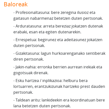
Baloreak
- Profesionaltasuna: bere zeregina ilusioz eta
gaitasun nabarmenaz betetzen duten pertsonak.
- Arduratasuna: arreta bereziaz jokatzen dutenak
erabaki, esan eta egiten dutenarekin.
- Errespetua: begirunez eta adeitasunez jokatzen
duten pertsonak.
- Gizakitasuna: lagun hurkoarenganako sentiberak
diren pertsonak.
- Jakin-nahia: erronka berrien aurrean irekiak eta
gogotsuak direnak.
- Esku hartzea / inplikazioa: helburu bera
lortuarren, erantzukizunak hartzeko prest dauden
pertsonak.
- Taldean aritu: lankideekin era koordinatuan bere
lana betetzen duten pertsonak.