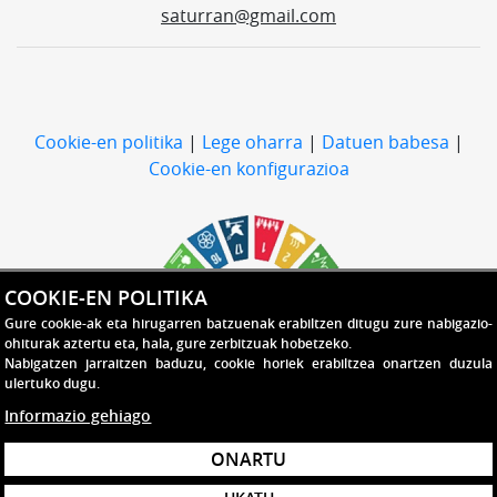
saturran@gmail.com
Cookie-en politika
|
Lege oharra
|
Datuen babesa
|
Cookie-en konfigurazioa
COOKIE-EN POLITIKA
Gure cookie-ak eta hirugarren batzuenak erabiltzen ditugu zure nabigazio-
ohiturak aztertu eta, hala, gure zerbitzuak hobetzeko.
Nabigatzen jarraitzen baduzu, cookie horiek erabiltzea onartzen duzula
ulertuko dugu.
Informazio gehiago
ONARTU