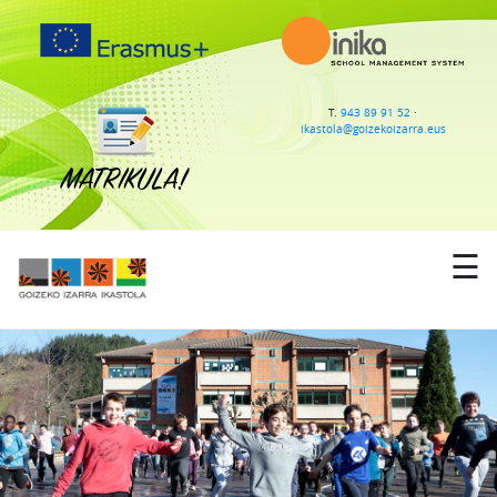
IKASTOLA
T.
943 89 91 52
·
ikastola@goizekoizarra.eus
HEZKUNTZA ESKAINTZA
MATRIKULA!
ZERBITZUAK
BERRIAK
☰
AGENDA
KONTAKTUA