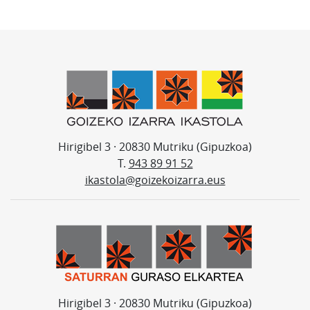
Hirigibel 3 · 20830 Mutriku (Gipuzkoa)
T.
943 89 91 52
ikastola@goizekoizarra.eus
Hirigibel 3 · 20830 Mutriku (Gipuzkoa)