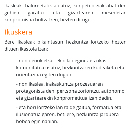
Ikasleak, baloreetatik abiatuz, konpetentziak ahal den
gehien garatuz eta gizartearen mesedetan
konpromisoa bultzatzen, hezten ditugu.
Ikuskera
Bere ikasleak bikaintasun hezkuntza lortzeko hezten
dituen ikastola izan:
- non denok elkarrekin lan eginez eta ikas-
komunitatea osatuz, hezkuntzaren kudeaketa eta
orientazioa egiten dugun.
- non ikaslea, irakaskuntza prozesuaren
protagonista den, pertsona zoriontzu, autonomo
eta gizartearekin konprometitua izan dadin.
- eta hori lortzeko lan talde gaitua, formatua eta
ilusionatua garen, beti ere, hezkuntza jarduera
hobea egin nahian.