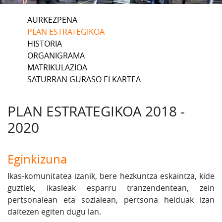
AURKEZPENA
PLAN ESTRATEGIKOA
HISTORIA
ORGANIGRAMA
MATRIKULAZIOA
SATURRAN GURASO ELKARTEA
PLAN ESTRATEGIKOA 2018 -
2020
Eginkizuna
Ikas-komunitatea izanik, bere hezkuntza eskaintza, kide
guztiek, ikasleak esparru tranzendentean, zein
pertsonalean eta sozialean, pertsona helduak izan
daitezen egiten dugu lan.